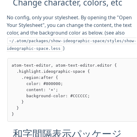
Change character, colors, etc
No config, only your stylesheet. By opening the "Open
Your Stylesheet", you can change the content, the text
color, and the background color as below. (see also
~/.atom/packages/show-ideographic-space/styles/show-
)
ideographic-space.less
atom-text-editor, atom-text-editor.editor {

  .highlight.ideographic-space {

    .region:after {

      color: #800000;

      content: '×';

      background-color: #CCCCCC;

    }

  }

和字間隔表示パッケージ