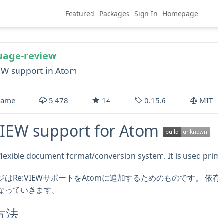
Featured
Packages
Sign In
Homepage
uage-review
EW support in Atom
kame
5,478
14
0.15.6
MIT
VIEW support for Atom
flexible document format/conversion system. It is used prim
はRe:VIEWサポートをAtomに追加するためのものです。 依存
なっていきます。
方法