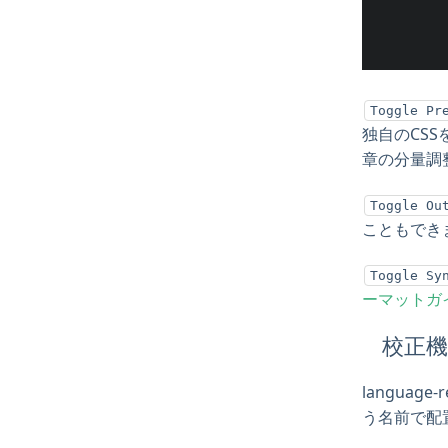
Toggle Pr
独自のCS
章の分量調
Toggle Ou
こともでき
Toggle Sy
ーマットガ
校正
language-
う名前で配