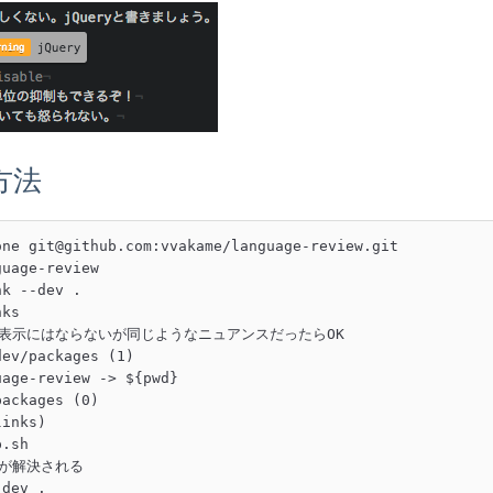
方法
one git@github.com:vvakame/language-review.git

uage-review

k --dev .

ks

じ表示にはならないが同じようなニュアンスだったらOK

ev/packages (1)

age-review -> ${pwd}

ackages (0)

inks)

.sh

が解決される

dev .
